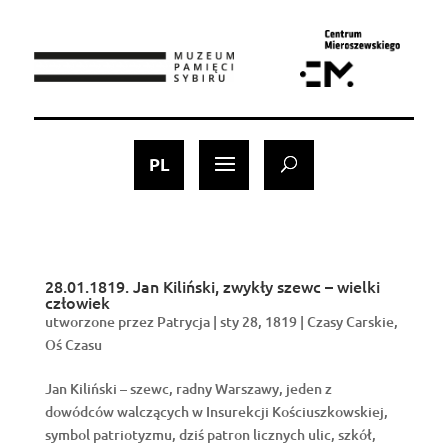
szukaj - search
PL
28.01.1819. Jan Kiliński, zwykły szewc – wielki
człowiek
utworzone przez
Patrycja
|
sty 28, 1819
|
Czasy Carskie
,
Oś Czasu
Jan Kiliński – szewc, radny Warszawy, jeden z
dowódców walczących w Insurekcji Kościuszkowskiej,
symbol patriotyzmu, dziś patron licznych ulic, szkół,