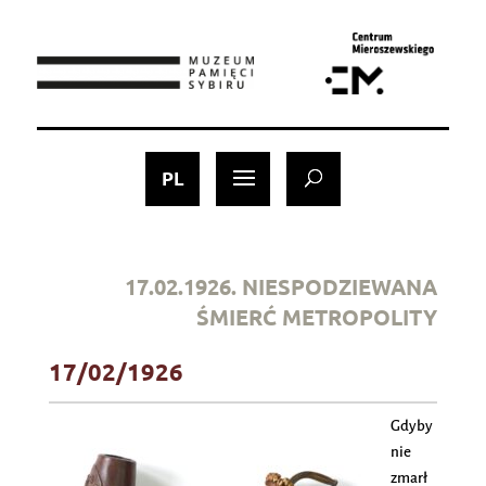
szukaj - search
PL
17.02.1926. NIESPODZIEWANA
ŚMIERĆ METROPOLITY
17/02/1926
Gdyby
nie
zmarł