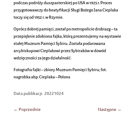
podczas podróży duszpasterskiej po USA w 1925 r. Proces
przygotowawczy do beatyfikacji Sługi Bożego Jana Cieplaka
toczy się od 1952 r. w Rzymie.
Oprócz dobrej pamięci, został po metropolicie drobiazg – ta
przepięknie zdobiona fajka, którą prezentujemy na wystawie
stałej Muzeum Pamięci Sybiru. Została podarowana
arcybiskupowi Cieplakowi przez Sybiraków w dowód
wdzięczności za jego działalność.
Fotografia fajki – zbiory Muzeum Pamięci Sybiru; fot.
nagrobka abp. Cieplaka – Polona
Data publikacji: 20221024
←
Poprzednie
Następne
→