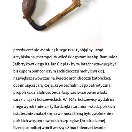
przedwcześnie w dniu 17 lutego 1926 r., objąłby urząd
arcybiskupa, metropolity wileńskiego zamiast bp. Romualda
Jałbrzykowskiego. Ks. Jan Cieplak był w latach 1908–1925 był
biskupem pomocniczym archidiecezji mohylewskiej,
największej wówczas na świecie archidiecezji katolickiej,
obejmującej całą Rosję, aż po Sachalin. Jego patriotyczna,
propolska działalność budziła sprzeciw zarówno władz
carskich, jak i bolszewickich. W 1923 r. bolszewicy wydali na
niego wyrok śmierci i tylko dzięki staraniom władz polskich
ostatecznie znalazł się na wolności. Ceną było zwolnienie z
polskich więzień sowieckich szpiegów. Do odrodzonej
Rzeczpospolitej wrócił w 1924 r. Zmarł nieoczekiwanie